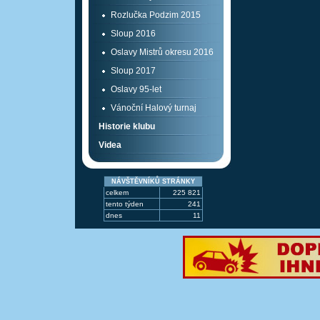
Rozlučka Podzim 2015
Sloup 2016
Oslavy Mistrů okresu 2016
Sloup 2017
Oslavy 95-let
Vánoční Halový turnaj
Historie klubu
Videa
NÁVŠTĚVNÍKŮ STRÁNKY
celkem
225 821
tento týden
241
dnes
11