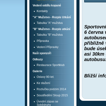
Vedení oddílu kopané
Kontakty
"A" Mužstvo - Rozpis Utkání
Tabulka "A" mužstva
Sportovní
"B" Mužstvo - Rozpis utkání
6 června 
Tabulka "B" mužstva
autobuse
Přípravka
přibližně
Vedení Přípravky
bude úsek
asi 30km 
Naši sponzoři
autobusu
Odkazy
Restaurace Sportklub
Galerie
Bližší in
Oslavy 90-let.
Ke stažení
M. Po
Rozlučka podzim 2014
Soustředění Sloup 2015
Úvodní zápas se
Sobědruhy