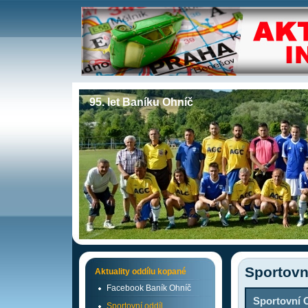
95. let Baníku Ohníč
Sportovn
Aktuality oddílu kopané
Facebook Baník Ohníč
Sportovní 
Sportovní oddíl