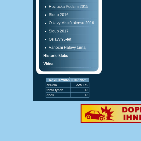
Rozlučka Podzim 2015
Sloup 2016
Oslavy Mistrů okresu 2016
Sloup 2017
Oslavy 95-let
Vánoční Halový turnaj
Historie klubu
Videa
NÁVŠTĚVNÍKŮ STRÁNKY
celkem
225 860
tento týden
13
dnes
13