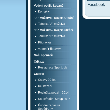
Facebook
Vedení oddílu kopané
Kontakty
"A" Mužstvo - Rozpis Utkání
Tabulka "A" mužstva
"B" Mužstvo - Rozpis utkání
Tabulka "B" mužstva
Přípravka
Vedení Přípravky
Naši sponzoři
Odkazy
Restaurace Sportklub
Galerie
Oslavy 90-let.
Ke stažení
Rozlučka podzim 2014
Soustředění Sloup 2015
Úvodní zápas se
Sobědruhy