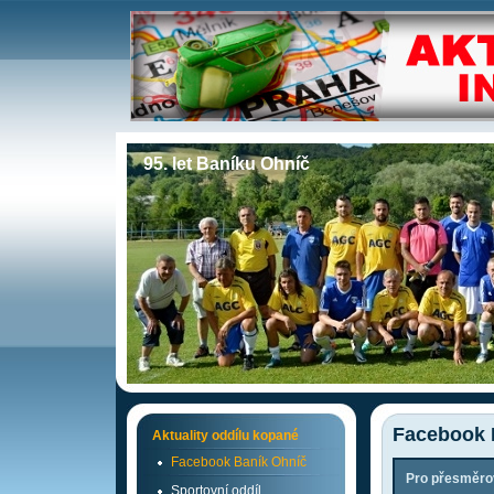
95. let Baníku Ohníč
Facebook 
Aktuality oddílu kopané
Facebook Baník Ohníč
Pro přesměrov
Sportovní oddíl