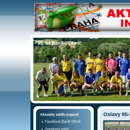
95. let Baníku Ohníč
Oslavy 95-
Aktuality oddílu kopané
Facebook Baník Ohníč
Sportovní oddíl