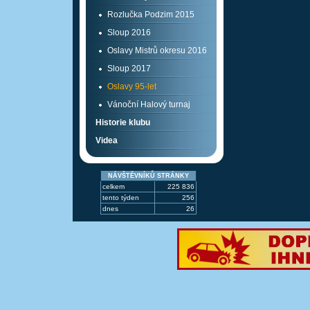
Rozlučka Podzim 2015
Sloup 2016
Oslavy Mistrů okresu 2016
Sloup 2017
Oslavy 95-let
Vánoční Halový turnaj
Historie klubu
Videa
NÁVŠTĚVNÍKŮ STRÁNKY
celkem
225 836
tento týden
256
dnes
26